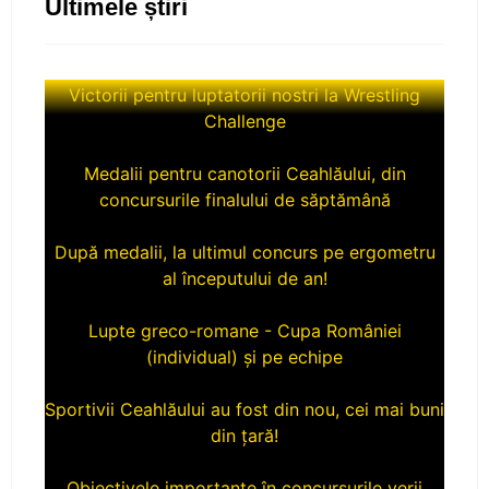
Ultimele știri
Victorii pentru luptatorii nostri la Wrestling
Challenge
Medalii pentru canotorii Ceahlăului, din
concursurile finalului de săptămână
După medalii, la ultimul concurs pe ergometru
al începutului de an!
Lupte greco-romane - Cupa României
(individual) și pe echipe
Sportivii Ceahlăului au fost din nou, cei mai buni
din țară!
Obiectivele importante în concursurile verii