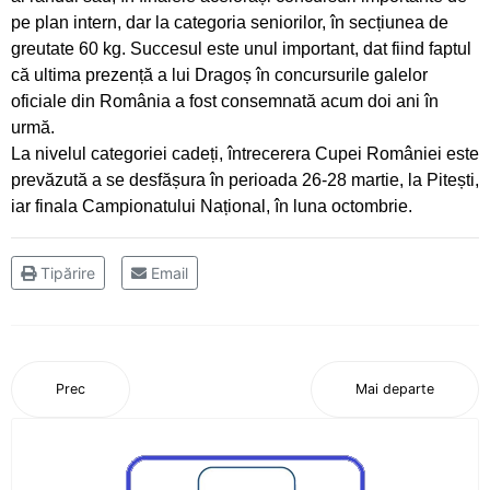
Oaspete din Germania pentru luptătorii
pe plan intern, dar la categoria seniorilor, în secțiunea de
Ceahlăului
greutate 60 kg. Succesul este unul important, dat fiind faptul
că ultima prezență a lui Dragoș în concursurile galelor
Canotorii CS Ceahlăul și LPS Piatra Neamț, pe
oficiale din România a fost consemnată acum doi ani în
podium la Campionatele Naționale ale Juniorilor
urmă.
La nivelul categoriei cadeți, întrecerera Cupei României este
Canotajul pietrean, o "uzină de medalii"
prevăzută a se desfășura în perioada 26-28 martie, la Pitești,
iar finala Campionatului Național, în luna octombrie.
Obiectiv realizat pentru canotajul pietrean, la
Varese
Tipărire
Email
Silviu Daniel Munteanu, cel mai bun junior din
țară
Sezon cu rezultate frumoase pentru aruncările
Prec
Mai departe
CS Ceahlăului
Adina Fîrțală și Darius Gavriloaia, reprezentanții
CS Ceahlăului în Slovacia