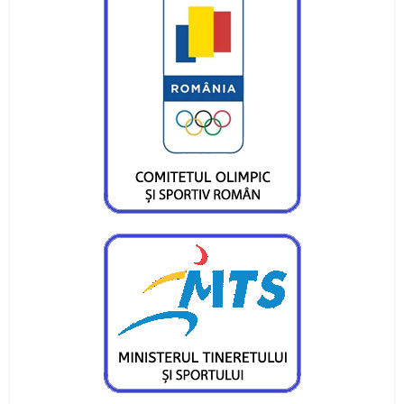
Doi atleți pietreni au adus medalii importante
lotului României
Obiective îndeplinite pentru atleții CS Ceahlăul
și LPS Piatra Neamț
Un titlu continental și o medalie de bronz
pentru flotila pietreană
Ionuț Măriuța și Gabriel Marcel sunt campioni
naționali
Pietrenii, învingători în Cupa României Under 15
Ina Popescu, o nouă medalie pentru CS
Ceahlăul