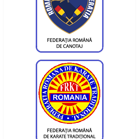
Pietrenii au fost campioni la Targu-Mures
Campionatul Național de Karate Traditional
Fudokan
Valentin Gavril a fost ales vicepresedinte al
Federatiei de Canotaj
Sportivii CS Ceahlaul si LPS Piatra Neamt,
premiati la Targu-Mures
CS Ceahlaul are cinci luptatori pietreni calificati
pentru finala CN si Cupa Romaniei
Sperante la noi medalii pentru canotorii CS
Ceahlaul - LPS Piatra Neamt
Noi medalii pentru atletii CS Ceahlaul in
concursurile nationale