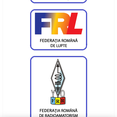
CS Ceahlaul are opt sperante pentru turneul
Cupa Romaniei
Alte sperante la medalii, dar cu juniori
Valentin Gavril candideaza la postul de
vicepresedinte al FR Canotaj
Silviu Munteanu vizeaza o medalie
Ionica Stoica - doua medalii pentru CS Ceahlaul
Medalie de bronz pentru Silviu Munteanu
Silviu Munteanu aspira la finala probei de 60 de
metri