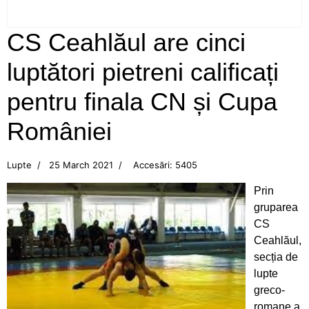
Neamţ
CS Ceahlăul are cinci
Campionatul Balcanic de juniori, Edirne (Turcia)
luptători pietreni calificați
Flotila pietreană a adus aurul, acasă, din Turcia!
pentru finala CN și Cupa
CS Ceahlăul, din nou pe podium
României
Aur pentru canotoarele Ceahlăului la
Campionatul Mondial din Canada
Lupte
25 March 2021
Accesări: 5405
Prin
Mândri să reprezentăm Ceahlăul!
gruparea
CS
Bianca Drăghici vâslește în Italia
Ceahlăul,
secția de
Cupa României la canotaj
lupte
greco-
Emoții mari pentru canotoarele Ceahlăului
romane a