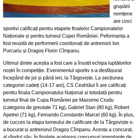
grupării
Pregătiri cu folos pentru Campionatul Mondial
nemțene
din Franța
are cinci
sportivi calificați pentru etapele finalelor Campionatelor
Obiectiv de medalii la ultimul concurs pe
Naționale și pentru turneul Cupei României. Peformanța a
ergometru
fost reușită de performerii coordonați de antrenorii Ion
Purcariu și Dragoș Florin Cîmpanu.
CS Ceahlăul este cu toate pânzele sus
Ultimul dintre aceștia a fost care a însoțit echipa luptătorilor
Campionatul de Karate Traditional Fudokan
noștri în competiție. Evenimentul sportiv s-a desfășurat
începând de joi și până ieri, la Târgoviște. La secțiunea
Cooptați la loturile naționale de juniori
categoriei cadeți (14-17 ani), CS Ceahlăul îi are calificați
pentru finala Campionatului Național și totodată pentru
Medalii pentru CS Ceahlăul la Campionatele
turneul final de Cupa României pe Massimo Crudu
Mondiale de telegrafie viteză
(categoria de greutate 71 kg), Gabriel Stan (80 kg), Robert
Apetrei (71 kg), Fernando Constantin Marcel (60 kg). În plus,
Georgiana Blanariu, medalie de aur la
de cucces la etapa turneului de calificare de la Târgoviște s-
Campionatul Balcanic
a bucurat și antrenorul Dragoș Cîmpanu. Acesta a concurat,
al rândul său, în finalele acelorași concursuri importante de