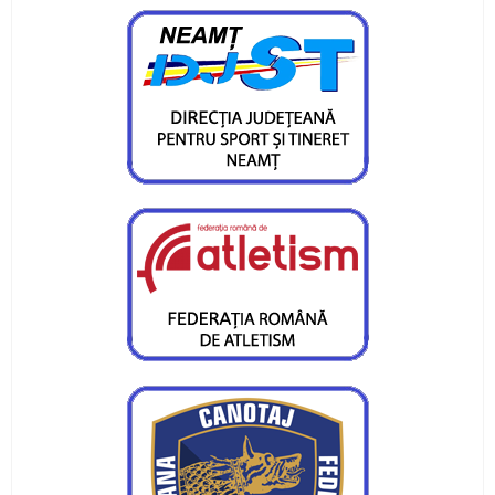
Gabriel Stan, câștigător la o categorie de vârstă
mai mare
Medalii și confirmări la concursurile
internaționale pentru CS Ceahlăul
Campionatul Național pe ergometru - Deva
Obiective reușite la București și Craiova
Sfârșit de săptămână cu finală de campionat
național la juniori III
Atleții de la CS Ceahlăul au fost medaliați la
Bacău
Trei locuri I, un loc II si cinci locuri III pentru
flotila Ceahlaului