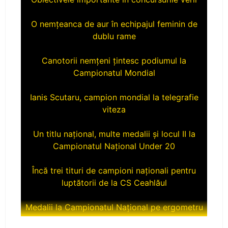
O nemțeanca de aur în echipajul feminin de
dublu rame
Canotorii nemțeni țintesc podiumul la
Campionatul Mondial
Ianis Scutaru, campion mondial la telegrafie
viteza
Un titlu național, multe medalii și locul II la
Campionatul Național Under 20
Încă trei tituri de campioni naționali pentru
luptătorii de la CS Ceahlăul
Medalii la Campionatul Național pe ergometru
CS Ceahlăul aduce titlul naţional la Piatra-