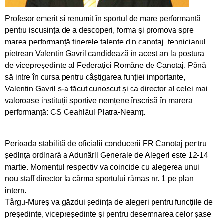
Pregătiri cu folos pentru Campionatul Mondial
Profesor emerit si renumit în sportul de mare performanță
din Franța
pentru iscusința de a descoperi, forma și promova spre
marea performanță tinerele talente din canotaj, tehnicianul
Obiectiv de medalii la ultimul concurs pe
pietrean Valentin Gavril candidează în acest an la postura
ergometru
de vicepreședinte al Federației Române de Canotaj. Până
să intre în cursa pentru câștigarea funției importante,
CS Ceahlăul este cu toate pânzele sus
Valentin Gavril s-a făcut cunoscut și ca director al celei mai
valoroase instituții sportive nemțene înscrisă în marera
Campionatul de Karate Traditional Fudokan
performanță: CS Ceahlăul Piatra-Neamț.
Cooptați la loturile naționale de juniori
Perioada stabilită de oficialii conducerii FR Canotaj pentru
Medalii pentru CS Ceahlăul la Campionatele
ședința ordinară a Adunării Generale de Alegeri este 12-14
Mondiale de telegrafie viteză
martie. Momentul respectiv va coincide cu alegerea unui
nou staff director la cârma sportului rămas nr. 1 pe plan
Georgiana Blanariu, medalie de aur la
intern.
Campionatul Balcanic
Târgu-Mureș va găzdui ședința de alegeri pentru funcțiile de
președinte, vicepreședinte și pentru desemnarea celor șase