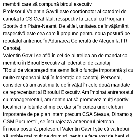
Oaspete din Germania pentru luptătorii
membrii care să compună biroul executiv.
Ceahlăului
Profesorul Valentin Gavril este coordonator al catedrei de
canotaj la CS Ceahlăul, resșpectiv la Liceul cu Program
Canotorii CS Ceahlăul și LPS Piatra Neamț, pe
Sportiv din Piatra-Neamț. De altfel, unitatea de învățământ
podium la Campionatele Naționale ale Juniorilor
respectivă este cea care îl propune pentru noua postură pe
reputatul antrenor, în Adunarea Generală de Alegeri la FR
Canotajul pietrean, o "uzină de medalii"
Canotaj.
Valentin Gavril se află în cel de-al treilea an de mandat ca
Obiectiv realizat pentru canotajul pietrean, la
membru în Biroul Executiv al federației de canotaj.
Varese
"Rolul de vicepreședinte semnifică o funcție importantă și cu
multe responsabilități în federația de canotaj. Personal,
Silviu Daniel Munteanu, cel mai bun junior din
consider că am avut multe de învățat în cele două mandate
țară
ca reprezentant al Biroului Executiv. Am îmbinat antrenoratul
cu managementul, am continuat să promovez mulți sportivi
Sezon cu rezultate frumoase pentru aruncările
localnici la loturile olimpice, dar și în curtea unor cluburi
CS Ceahlăului
importante de pe plan intern precum CSA Steaua, Dinamo și
CSM București", se încurajează antrenorul pietrean.
Adina Fîrțală și Darius Gavriloaia, reprezentanții
În noua postură, profesorul Valentin Gavril știe că va trebui
CS Ceahlăului în Slovacia
să umble mai mult pe drumuri, pentru a face rost de bani și