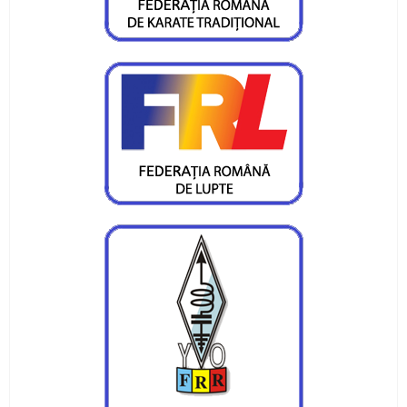
Irina Bordeanu - la „EURO”, Noemi Bordeanu –
spre Cupa Mondială
Laura Pal: „2019 va fi «un an de aur“
Horia Șerban: „Mă simt mândru, dar nu diferit
de colegii mei“
Sportivul anului, antrenorul anului, clubul anului
= CS Ceahlăul
Spre medalie la Putna
Argint cu naţionala de cros la balcaniadă
Medalie de bronz la naţionalele de lupte ale
juniorilor
Două medalii la naţionale, obiectivul luptătorilor