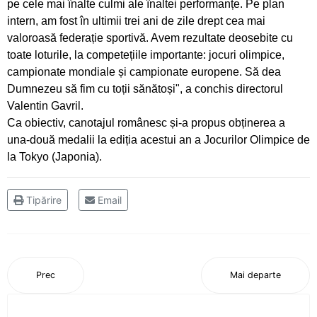
pe cele mai înalte culmi ale înaltei performanțe. Pe plan
mai mare
intern, am fost în ultimii trei ani de zile drept cea mai
valoroasă federație sportivă. Avem rezultate deosebite cu
Medalii și confirmări la concursurile
toate loturile, la competețiile importante: jocuri olimpice,
internaționale pentru CS Ceahlăul
campionate mondiale și campionate europene. Să dea
Dumnezeu să fim cu toții sănătoși", a conchis directorul
Campionatul Național pe ergometru - Deva
Valentin Gavril.
Ca obiectiv, canotajul românesc și-a propus obținerea a
Obiective reușite la București și Craiova
una-două medalii la ediția acestui an a Jocurilor Olimpice de
la Tokyo (Japonia).
Sfârșit de săptămână cu finală de campionat
național la juniori III
Tipărire
Email
Atleții de la CS Ceahlăul au fost medaliați la
Bacău
Trei locuri I, un loc II si cinci locuri III pentru
Prec
Mai departe
flotila Ceahlaului