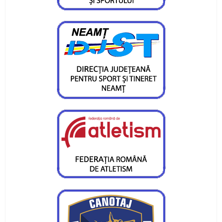
CS Ceahlaul are opt sperante pentru turneul
Cupa Romaniei
Alte sperante la medalii, dar cu juniori
Valentin Gavril candideaza la postul de
vicepresedinte al FR Canotaj
Silviu Munteanu vizeaza o medalie
Ionica Stoica - doua medalii pentru CS Ceahlaul
Medalie de bronz pentru Silviu Munteanu
Silviu Munteanu aspira la finala probei de 60 de
metri
Flotila pietreana de la CS Ceahlaul - LPS,