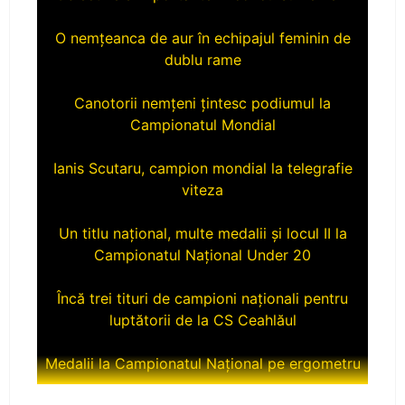
O nemțeanca de aur în echipajul feminin de
dublu rame
Canotorii nemțeni țintesc podiumul la
Campionatul Mondial
Ianis Scutaru, campion mondial la telegrafie
viteza
Un titlu național, multe medalii și locul II la
Campionatul Național Under 20
Încă trei tituri de campioni naționali pentru
luptătorii de la CS Ceahlăul
Medalii la Campionatul Național pe ergometru
CS Ceahlăul aduce titlul naţional la Piatra-