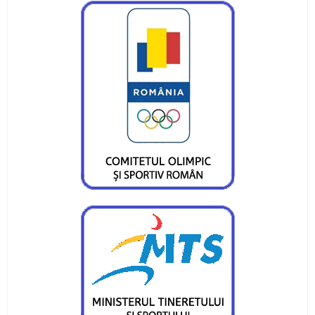
Pietrenii au fost campioni la Targu-Mures
Campionatul Național de Karate Traditional
Fudokan
Valentin Gavril a fost ales vicepresedinte al
Federatiei de Canotaj
Sportivii CS Ceahlaul si LPS Piatra Neamt,
premiati la Targu-Mures
CS Ceahlaul are cinci luptatori pietreni calificati
pentru finala CN si Cupa Romaniei
Sperante la noi medalii pentru canotorii CS
Ceahlaul - LPS Piatra Neamt
Noi medalii pentru atletii CS Ceahlaul in
concursurile nationale