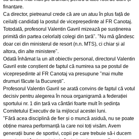
finanțare.
Doi atleți pietreni au adus medalii importante
Ca director, pietreanul crede că are un atuu în plus față de
lotului României
ceilalți candidați la postul de vicepreședinte al FR Canotaj.
Totodată, profesorul Valentin Gavril mizează pe susținerea
Obiective îndeplinite pentru atleții CS Ceahlăul
primită din partea celorlalți colegi din țară". "Nu mă gândesc
și LPS Piatra Neamț
doar cei din ministerul de resort (n.n. MTS), ci chiar și al
altora, din alte ministere".
Un titlu continental și o medalie de bronz
Odată înhămat la un alt obiectiv personal, directorul Valentin
pentru flotila pietreană
Gavril este conștient de faptul că numirea sa pe postul de
vicepreședinte al FR Canotaj va presupune "mai multe
Ionuț Măriuța și Gabriel Marcel sunt campioni
drumuri făcute la București".
naționali
Profesorul Valentin Gavril se arată convins de faptul că votul
decisiv pentru alegerea în noua organigramă a federației
Pietrenii, învingători în Cupa României Under 15
sportului nr. 1 din țară va cântări foarte mult în ședința
Comitetului Executiv de la mijlocul acestei luni.
Ina Popescu, o nouă medalie pentru CS
"Fără acea disciplină de fier și o muncă asiduă, nu se poate
Ceahlăul
obține marea performanță la care noi toți visăm. Avem
generații bune de sportivi, copii pe care trebuie să-i ducem
Gabriel Stan, câștigător la o categorie de vârstă