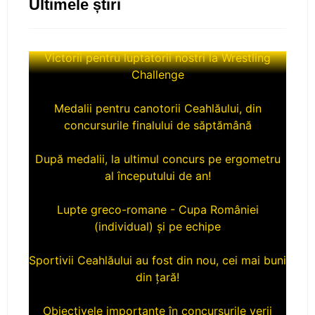
Ultimele știri
Victorii pentru luptatorii nostri la Wrestling
Challenge
Medalii pentru canotorii Ceahlăului, din
concursurile finalului de săptămână
După medalii, la ultimul concurs pe ergometru
al începutului de an!
Lupte greco-romane - Cupa României
(individual) și pe echipe
Sportivii Ceahlăului au fost din nou, cei mai buni
din țară!
Obiectivele importante în concursurile verii