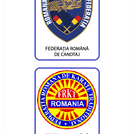
medaliata la Orsova si la Iasi
Diana Tiganasu si Daniel Munteanu s-au
calificat pentru Campionatul Balcanic
Vor 10 - 12 medalii la Campionatele Nationale
Prioritatile canotorilor pietreni
Primele medalii ale canotorilor pietreni în
sezonul 2020
Curs festiv pentru sportivii noștri de la LPS
Piatra Neamț
Mihai Mihuț visează la Jocurile Olimpice din
2020