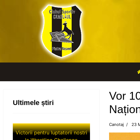
Vor 1
Ultimele știri
Națio
Canotaj
23 
Victorii pentru luptatorii nostri
la Wrestling Challenge