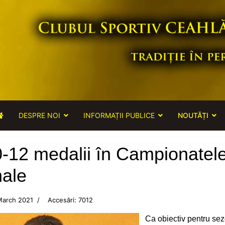
DESPRE NOI
INFORMAȚII PUBLICE
NOUTĂȚI
0-12 medalii în Campionatel
nale
March 2021
Accesări: 7012
Ca obiectiv pentru se