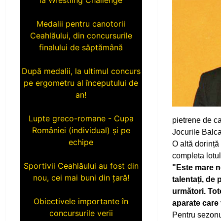
Medalii pentru canotorii
Ceahlăului, din concursurile
finalului de săptămână
După medalii, la ultimul concurs
pe ergometru al începutului de
an!
Lupte greco-romane - Cupa
pietrene de ca
României (individual) și pe
Jocurile Balc
echipe
O altă dorință
completa lotul
Sportivii Ceahlăului au fost din
"Este mare n
nou, cei mai buni din țară!
talentați, de
următori. Tot
Obiectivele importante în
aparate care v
concursurile verii
Pentru sezonu