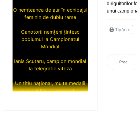
diriguitorilor
O nemțeanca de aur în echipajul
unui campionat
feminin de dublu rame
Canotorii nemțeni țintesc
Tipărire
podiumul la Campionatul
Mondial
Ianis Scutaru, campion mondial
Prec
la telegrafie viteza
Un titlu național, multe medalii
și locul II la Campionatul
Național Under 20
Încă trei tituri de campioni
naționali pentru luptătorii de la
CS Ceahlăul
Medalii la Campionatul Național