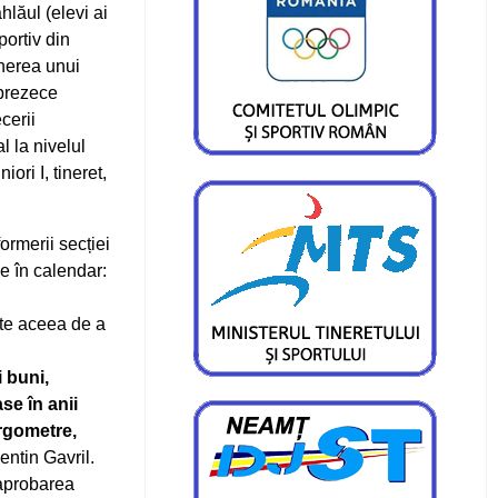
lăul (elevi ai
ortiv din
inerea unui
prezece
cerii
 la nivelul
niori I, tineret,
ormerii secției
se în calendar:
ste aceea de a
 buni,
se în anii
ergometre,
entin Gavril.
 aprobarea