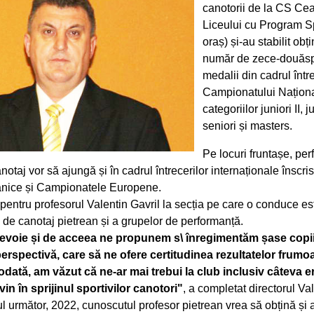
canotorii de la CS Ceah
Liceului cu Program Sp
oraș) și-au stabilit obț
număr de zece-douăs
medalii din cadrul între
Campionatului Național
categoriilor juniori II, ju
seniori și masters.
Pe locuri fruntașe, perf
notaj vor să ajungă și în cadrul întrecerilor internaționale înscri
anice și Campionatele Europene.
 pentru profesorul Valentin Gavril la secția pe care o conduce e
 de canotaj pietrean și a grupelor de performanță.
evoie și de acceea ne propunem s\ înregimentăm șase copii
 perspectivă, care să ne ofere certitudinea rezultatelor frumoa
odată, am văzut că ne-ar mai trebui la club inclusiv câteva 
in în sprijinul sportivilor canotori"
, a completat directorul Val
l următor, 2022, cunoscutul profesor pietrean vrea să obțină și