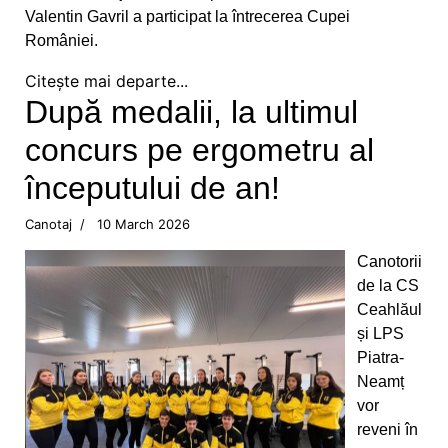
Doi atleți pietreni au adus medalii importante
Valentin Gavril a participat la întrecerea Cupei
lotului României
României.
Obiective îndeplinite pentru atleții CS Ceahlăul
Citește mai departe...
și LPS Piatra Neamț
După medalii, la ultimul
concurs pe ergometru al
Un titlu continental și o medalie de bronz
pentru flotila pietreană
începutului de an!
Ionuț Măriuța și Gabriel Marcel sunt campioni
Canotaj
10 March 2026
naționali
Canotorii
de la CS
Pietrenii, învingători în Cupa României Under 15
Ceahlăul
și LPS
Ina Popescu, o nouă medalie pentru CS
Piatra-
Ceahlăul
Neamț
vor
Gabriel Stan, câștigător la o categorie de vârstă
reveni în
mai mare