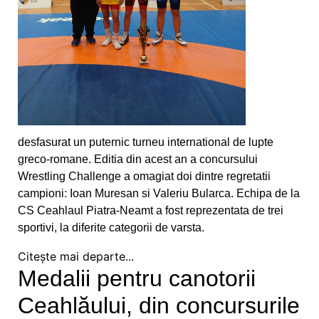
din Franța
Obiectiv de medalii la ultimul concurs pe
ergometru
CS Ceahlăul este cu toate pânzele sus
Campionatul de Karate Traditional Fudokan
desfasurat un puternic turneu international de lupte
greco-romane. Editia din acest an a concursului
Cooptați la loturile naționale de juniori
Wrestling Challenge a omagiat doi dintre regretatii
campioni: Ioan Muresan si Valeriu Bularca. Echipa de la
Medalii pentru CS Ceahlăul la Campionatele
CS Ceahlaul Piatra-Neamt a fost reprezentata de trei
Mondiale de telegrafie viteză
sportivi, la diferite categorii de varsta.
Georgiana Blanariu, medalie de aur la
Citește mai departe...
Campionatul Balcanic
Medalii pentru canotorii
Oaspete din Germania pentru luptătorii
Ceahlăului, din concursurile
Ceahlăului