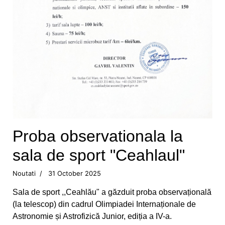
CS Ceahlaul are opt sperante pentru turneul
Cupa Romaniei
Alte sperante la medalii, dar cu juniori
Valentin Gavril candideaza la postul de
vicepresedinte al FR Canotaj
Silviu Munteanu vizeaza o medalie
Ionica Stoica - doua medalii pentru CS Ceahlaul
Proba observationala la
Medalie de bronz pentru Silviu Munteanu
sala de sport "Ceahlaul"
Silviu Munteanu aspira la finala probei de 60 de
Noutati
31 October 2025
metri
Sala de sport ,,Ceahlău" a găzduit proba observațională
(la telescop) din cadrul Olimpiadei Internaționale de
Flotila pietreana de la CS Ceahlaul - LPS,
Astronomie și Astrofizică Junior, ediția a IV-a.
medaliata la Orsova si la Iasi