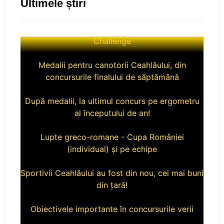
Ultimele știri
Victorii pentru luptatorii nostri la Wrestling
Challenge
Medalii pentru canotorii Ceahlăului, din
concursurile finalului de săptămână
După medalii, la ultimul concurs pe ergometru
al începutului de an!
Lupte greco-romane - Cupa României
(individual) și pe echipe
Sportivii Ceahlăului au fost din nou, cei mai buni
din țară!
Obiectivele importante în concursurile verii
O nemțeanca de aur în echipajul feminin de