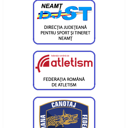
Bogdan Munteanu, George Cusu si Mihnea
Pintilie, campioni europeni
Vasile Dudau, medalie nationala la final de 2011
Veteranul Cracana, succes la Brasov
Sase canotori in loturile nationale de juniori
Asteptari mari de la selectia loturilor de canotaj
pentru juniori
Sase canotori juniori, la Cupa Romaniei pe
ergometru
Mihaela Macsim, cinci medalii la mondiale
CS Ceahlaul, reprezentat frumos la Vatra Dornei