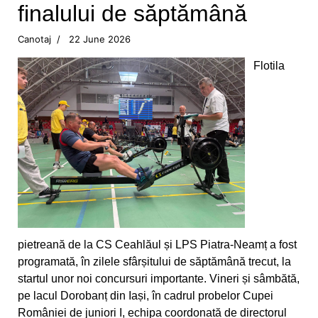
finalului de săptămână
Canotorii CS Ceahlăul și LPS Piatra Neamț, pe
Canotaj
22 June 2026
podium la Campionatele Naționale ale Juniorilor
Flotila
Canotajul pietrean, o "uzină de medalii"
Obiectiv realizat pentru canotajul pietrean, la
Varese
Silviu Daniel Munteanu, cel mai bun junior din
țară
Sezon cu rezultate frumoase pentru aruncările
CS Ceahlăului
pietreană de la CS Ceahlăul și LPS Piatra-Neamț a fost
programată, în zilele sfârșitului de săptămână trecut, la
Adina Fîrțală și Darius Gavriloaia, reprezentanții
startul unor noi concursuri importante. Vineri și sâmbătă,
CS Ceahlăului în Slovacia
pe lacul Dorobanț din Iași, în cadrul probelor Cupei
României de juniori I, echipa coordonată de directorul