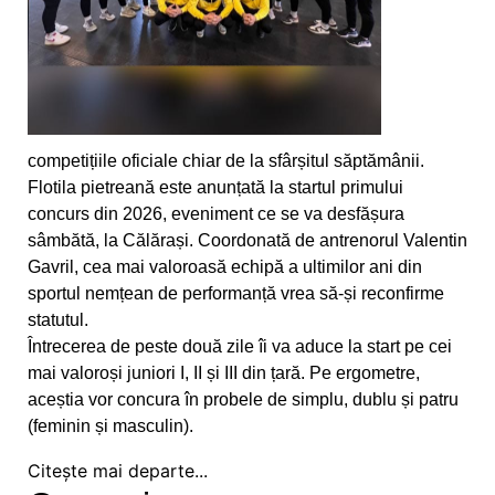
Medalii și confirmări la concursurile
internaționale pentru CS Ceahlăul
Campionatul Național pe ergometru - Deva
competițiile oficiale chiar de la sfârșitul săptămânii.
Obiective reușite la București și Craiova
Flotila pietreană este anunțată la startul primului
concurs din 2026, eveniment ce se va desfășura
Sfârșit de săptămână cu finală de campionat
sâmbătă, la Călărași. Coordonată de antrenorul Valentin
național la juniori III
Gavril, cea mai valoroasă echipă a ultimilor ani din
sportul nemțean de performanță vrea să-și reconfirme
Atleții de la CS Ceahlăul au fost medaliați la
statutul.
Bacău
Întrecerea de peste două zile îi va aduce la start pe cei
mai valoroși juniori I, II și III din țară. Pe ergometre,
Trei locuri I, un loc II si cinci locuri III pentru
aceștia vor concura în probele de simplu, dublu și patru
flotila Ceahlaului
(feminin și masculin).
Pietrenii au fost campioni la Targu-Mures
Citește mai departe...