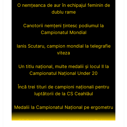
dublu rame
Canotorii nemțeni țintesc podiumul la
Campionatul Mondial
Ianis Scutaru, campion mondial la telegrafie
viteza
Un titlu național, multe medalii și locul II la
Campionatul Național Under 20
Încă trei tituri de campioni naționali pentru
luptătorii de la CS Ceahlăul
Medalii la Campionatul Național pe ergometru
CS Ceahlăul aduce titlul naţional la Piatra-
Neamţ