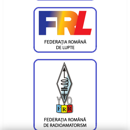
Luptatori cu rezultate la Costinesti
Valentin Gavril acuza selectia pentru europenele
de seniori
Federatia de Lupte a uitat de cadeti si juniori
Otea si Bocancea, la Balcaniada
Cinci canotori juniori in loturile nationale
Burueana si Dudau, rezultate internationale
Medalii de la canotaj
Stefan Nica, in barca de 8+1 a Romaniei la
Europene