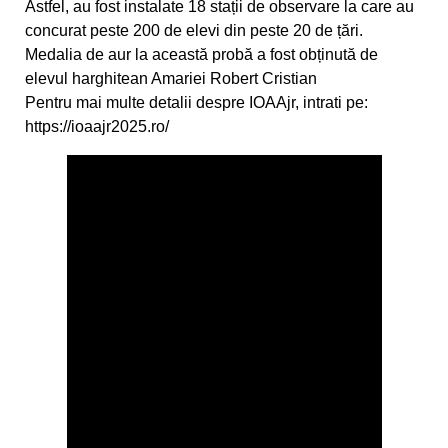
Astfel, au fost instalate 18 stații de observare la care au
concurat peste 200 de elevi din peste 20 de țări.
Diana Tiganasu si Daniel Munteanu s-au
Medalia de aur la această probă a fost obținută de
calificat pentru Campionatul Balcanic
elevul harghitean Amariei Robert Cristian
Pentru mai multe detalii despre IOAAjr, intrati pe:
Vor 10 - 12 medalii la Campionatele Nationale
https://ioaajr2025.ro/
Prioritatile canotorilor pietreni
Primele medalii ale canotorilor pietreni în
sezonul 2020
Curs festiv pentru sportivii noștri de la LPS
Piatra Neamț
Mihai Mihuț visează la Jocurile Olimpice din
2020
Irina Bordeanu - la „EURO”, Noemi Bordeanu –
spre Cupa Mondială