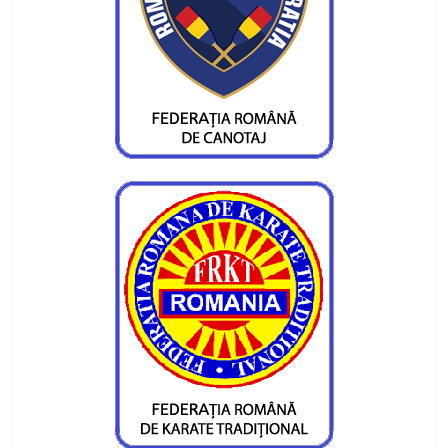
si Bacau
Gelu Cracana, donatie din suflet pentru Razvan
Andrei
CS Ceahlaul, cu trei reprezentanti la mondiale
de radioamatorism
CS Ceahlaul, cu echipa la nationalele de
telegrafie viteza
Aur si bronz la "unde ultra-scurte"
"Ma bucura bronzul, dar ramine regretul ratarii
europenelor"
Trei titluri balcanice de la canotaj pentru CS
Ceahlaul