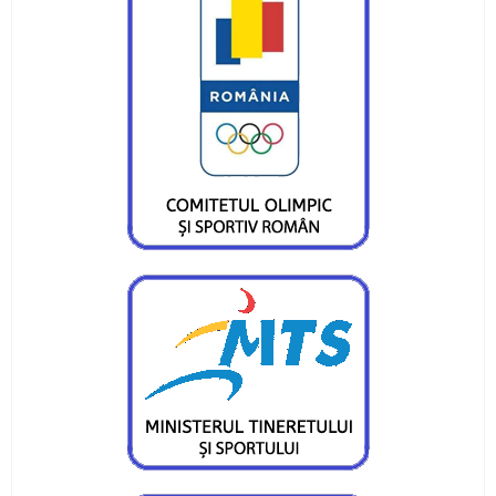
Medalii de aur, argint si bronz la mondialele de
karate
CS Ceahlaul lupta pentru un mondial de karate
la Piatra Neamt
Zi speciala la CS Ceahlaul
Luptatorii au incheiat anul cu rezultate
frumoase
CS Ceahlaul are intilnire cu Mos Craciun
Rezultate promitatoare la Cupa "1 Decembrie"
Concurs atletic pentru copii la Roman
Gelu Cracana, sub podium la Crosul Unirii