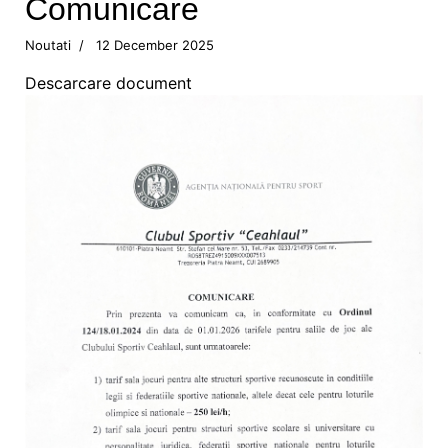
Comunicare
Campionatul Național de Karate Traditional
Fudokan
Noutati
12 December 2025
Descarcare document
Valentin Gavril a fost ales vicepresedinte al
Federatiei de Canotaj
Sportivii CS Ceahlaul si LPS Piatra Neamt,
premiati la Targu-Mures
CS Ceahlaul are cinci luptatori pietreni calificati
pentru finala CN si Cupa Romaniei
Sperante la noi medalii pentru canotorii CS
Ceahlaul - LPS Piatra Neamt
Noi medalii pentru atletii CS Ceahlaul in
concursurile nationale