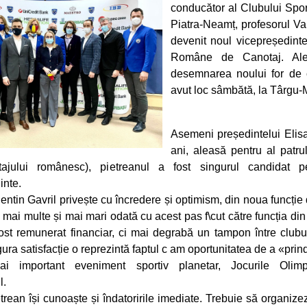
conducător al Clubului Spor
Piatra-Neamț, profesorul Val
devenit noul vicepreședinte
Române de Canotaj. Aleg
desemnarea noului for de
avut loc sâmbătă, la Târgu-
Asemeni președintelui Elis
ani, aleasă pentru al patr
tajului românesc), pietreanul a fost singurul candidat p
inte.
entin Gavril privește cu încredere și optimism, din noua funcți
i mai multe și mai mari odată cu acest pas f\cut către funcția din 
st remunerat financiar, ci mai degrabă un tampon între cluburi
ura satisfacție o reprezintă faptul c am oportunitatea de a «prin
i important eveniment sportiv planetar, Jocurile Olimp
l.
trean își cunoaște și îndatoririle imediate. Trebuie să organize