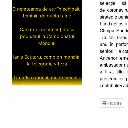
O nemțeanca de aur în echipajul
selecție, s
feminin de dublu rame
de coronavir
strategie pent
Canotorii nemțeni țintesc
Fiind nelipsiț
podiumul la Campionatul
Olimpic Sporti
Mondial
"Cu toții tre
unu în perfor
Ianis Scutaru, campion mondial
seniorii", a c
la telegrafie viteza
Antrenor eme
ambasador nem
Un titlu național, multe medalii
a III-a, titl
și locul II la Campionatul
președinției, 
Național Under 20
contribuției a
Încă trei tituri de campioni
Tipărire
naționali pentru luptătorii de la
CS Ceahlăul
Medalii la Campionatul Național