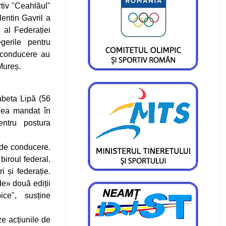
tiv "Ceahlăul"
entin Gavril a
 al Federației
erile pentru
 conducere au
Mureș.
abeta Lipă (56
ulea mandat în
entru postura
e de conducere.
biroul federal.
 și federație.
de» două ediții
ice", susține
ze acțiunile de