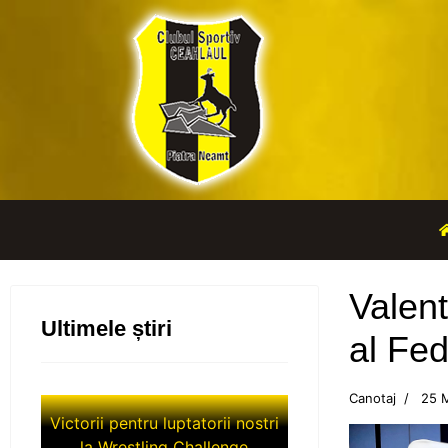
Valent
Ultimele știri
al Fed
Canotaj
25 
Victorii pentru luptatorii nostri
la Wrestling Challenge