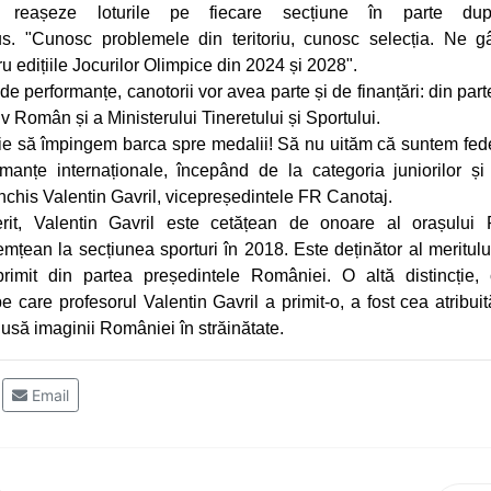
ă reașeze loturile pe fiecare secțiune în parte d
us. "Cunosc problemele din teritoriu, cunosc selecția. Ne g
ru edițiile Jocurilor Olimpice din 2024 și 2028".
i de performanțe, canotorii vor avea parte și de finanțări: din par
v Român și a Ministerului Tineretului și Sportului.
buie să împingem barca spre medalii! Să nu uităm că suntem fed
manțe internaționale, începând de la categoria juniorilor ș
onchis Valentin Gavril, vicepreședintele FR Canotaj.
rit, Valentin Gavril este cetățean de onoare al orașului 
țean la secțiunea sporturi în 2018. Este deținător al meritului
u primit din partea președintele României. O altă distincție
pe care profesorul Valentin Gavril a primit-o, a fost cea atribu
dusă imaginii României în străinătate.
Email