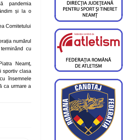
upă pandemia
ândim și la o
tea Comitetului
erația numărul
i terminând cu
Piatra Neamț,
 sportiv clasa
, cu însemnele
ită ca urmare a