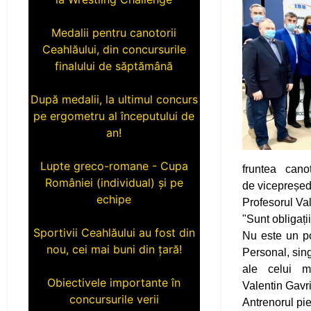
Medalii pentru canotorii
Ceahlăului, din concursurile
finalului de săptămână
După medalii, la ultimul concurs
pe ergometru al începutului de
an!
Lupte greco-romane - Cupa
României (individual) și pe
fruntea cano
echipe
de vicepreșed
Profesorul Val
Sportivii Ceahlăului au fost din
"Sunt obligați
nou, cei mai buni din țară!
Nu este un po
Personal, sing
Obiectivele importante în
ale celui ma
concursurile verii
Valentin Gavri
Antrenorul pie