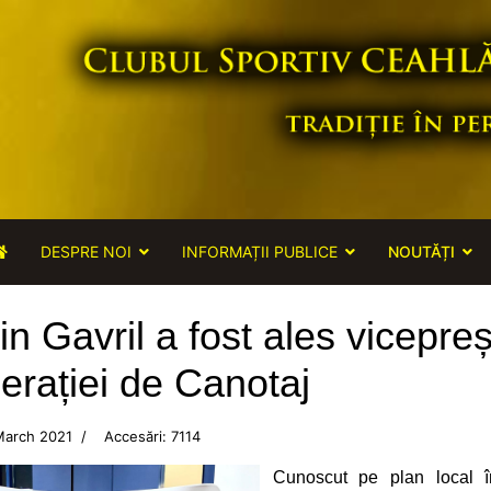
DESPRE NOI
INFORMAȚII PUBLICE
NOUTĂȚI
in Gavril a fost ales vicepre
erației de Canotaj
March 2021
Accesări: 7114
Cunoscut pe plan local î