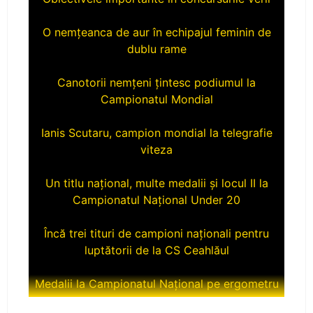
O nemțeanca de aur în echipajul feminin de
dublu rame
Canotorii nemțeni țintesc podiumul la
Campionatul Mondial
Ianis Scutaru, campion mondial la telegrafie
viteza
Un titlu național, multe medalii și locul II la
Campionatul Național Under 20
Încă trei tituri de campioni naționali pentru
luptătorii de la CS Ceahlăul
Medalii la Campionatul Național pe ergometru
CS Ceahlăul aduce titlul naţional la Piatra-