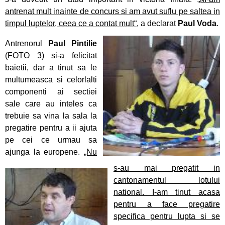
Oaspete din Germania pentru luptătorii
antrenat mult inainte de concurs si am avut suflu pe saltea in
Ceahlăului
timpul luptelor, ceea ce a contat mult“
, a declarat
Paul Voda
.
Canotorii CS Ceahlăul și LPS Piatra Neamț, pe
Antrenorul
Paul Pintilie
podium la Campionatele Naționale ale Juniorilor
(FOTO 3) si-a felicitat
baietii, dar a tinut sa le
Canotajul pietrean, o "uzină de medalii"
multumeasca si celorlalti
componenti ai sectiei
Obiectiv realizat pentru canotajul pietrean, la
sale care au inteles ca
Varese
trebuie sa vina la sala la
pregatire pentru a ii ajuta
Silviu Daniel Munteanu, cel mai bun junior din
pe cei ce urmau sa
țară
ajunga la europene.
„Nu
s-au mai pregatit in
Sezon cu rezultate frumoase pentru aruncările
cantonamentul lotului
CS Ceahlăului
national. I-am tinut acasa
pentru a face pregatire
Adina Fîrțală și Darius Gavriloaia, reprezentanții
specifica pentru lupta si se
CS Ceahlăului în Slovacia