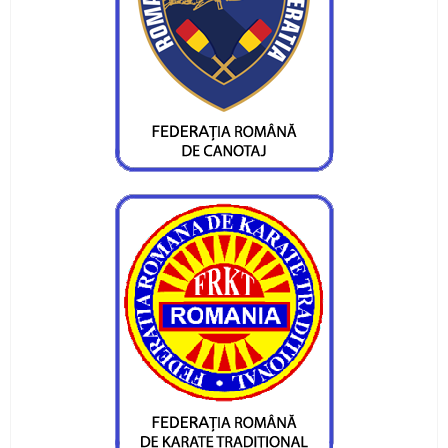
CS Ceahlaul are opt sperante pentru turneul
Cupa Romaniei
Alte sperante la medalii, dar cu juniori
Valentin Gavril candideaza la postul de
vicepresedinte al FR Canotaj
Silviu Munteanu vizeaza o medalie
Ionica Stoica - doua medalii pentru CS Ceahlaul
Medalie de bronz pentru Silviu Munteanu
Silviu Munteanu aspira la finala probei de 60 de
metri
Flotila pietreana de la CS Ceahlaul - LPS,