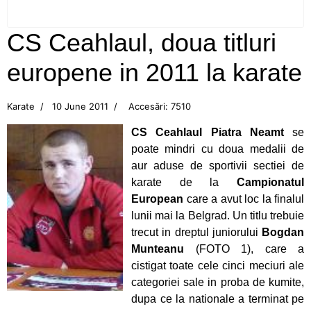
Neamţ
CS Ceahlaul, doua titluri
Campionatul Balcanic de juniori, Edirne (Turcia)
europene in 2011 la karate
Flotila pietreană a adus aurul, acasă, din Turcia!
Karate
10 June 2011
Accesări: 7510
CS Ceahlăul, din nou pe podium
CS Ceahlaul Piatra Neamt
se
Aur pentru canotoarele Ceahlăului la
poate mindri cu doua medalii de
Campionatul Mondial din Canada
aur aduse de sportivii sectiei de
karate de la
Campionatul
Mândri să reprezentăm Ceahlăul!
European
care a avut loc la finalul
lunii mai la Belgrad. Un titlu trebuie
Bianca Drăghici vâslește în Italia
trecut in dreptul juniorului
Bogdan
Munteanu
(FOTO 1), care a
Cupa României la canotaj
cistigat toate cele cinci meciuri ale
categoriei sale in proba de kumite,
Emoții mari pentru canotoarele Ceahlăului
dupa ce la nationale a terminat pe