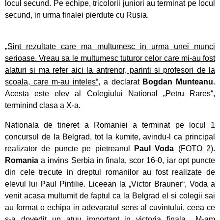
locul secund. Pe echipe, tricolorii juniori au terminat pe locul
Pregătiri cu folos pentru Campionatul Mondial
secund, in urma finalei pierdute cu Rusia.
din Franța
Obiectiv de medalii la ultimul concurs pe
„Sint rezultate care ma multumesc in urma unei munci
ergometru
serioase. Vreau sa le multumesc tuturor celor care mi-au fost
alaturi si ma refer aici la antrenor, parinti si profesori de la
CS Ceahlăul este cu toate pânzele sus
scoala, care m-au inteles“
, a declarat
Bogdan Munteanu
.
Acesta este elev al Colegiului National „Petru Rares“,
Campionatul de Karate Traditional Fudokan
terminind clasa a X-a.
Nationala de tineret a Romaniei a terminat pe locul 1
Cooptați la loturile naționale de juniori
concursul de la Belgrad, tot la kumite, avindu-l ca principal
realizator de puncte pe pietreanul
Paul Voda
(FOTO 2).
Medalii pentru CS Ceahlăul la Campionatele
Romania
a invins Serbia in finala, scor 16-0, iar opt puncte
Mondiale de telegrafie viteză
din cele trecute in dreptul romanilor au fost realizate de
elevul lui Paul Pintilie. Liceean la „Victor Brauner“, Voda a
Georgiana Blanariu, medalie de aur la
venit acasa multumit de faptul ca la Belgrad el si colegii sai
Campionatul Balcanic
au format o echipa in adevaratul sens al cuvintului, ceea ce
s-a dovedit un atuu important in victoria finala.
„M-am