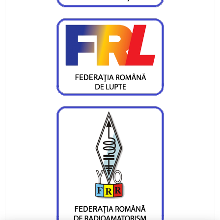
medaliata la Orsova si la Iasi
Diana Tiganasu si Daniel Munteanu s-au
calificat pentru Campionatul Balcanic
Vor 10 - 12 medalii la Campionatele Nationale
Prioritatile canotorilor pietreni
Primele medalii ale canotorilor pietreni în
sezonul 2020
Curs festiv pentru sportivii noștri de la LPS
Piatra Neamț
Mihai Mihuț visează la Jocurile Olimpice din
2020