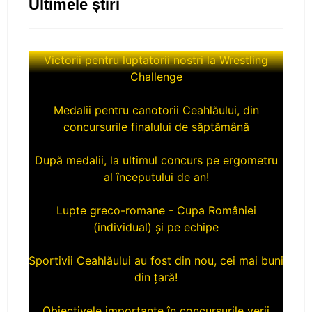
Ultimele știri
Victorii pentru luptatorii nostri la Wrestling
Challenge
Medalii pentru canotorii Ceahlăului, din
concursurile finalului de săptămână
După medalii, la ultimul concurs pe ergometru
al începutului de an!
Lupte greco-romane - Cupa României
(individual) și pe echipe
Sportivii Ceahlăului au fost din nou, cei mai buni
din țară!
Obiectivele importante în concursurile verii