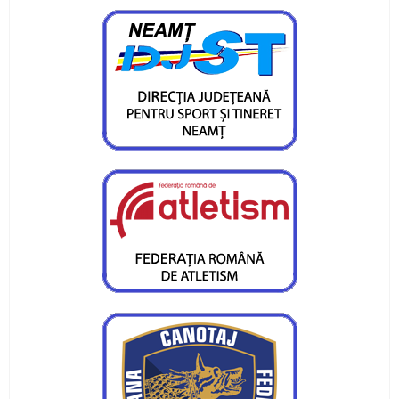
Pietrenii au fost campioni la Targu-Mures
Campionatul Național de Karate Traditional
Fudokan
Valentin Gavril a fost ales vicepresedinte al
Federatiei de Canotaj
Sportivii CS Ceahlaul si LPS Piatra Neamt,
premiati la Targu-Mures
CS Ceahlaul are cinci luptatori pietreni calificati
pentru finala CN si Cupa Romaniei
Sperante la noi medalii pentru canotorii CS
Ceahlaul - LPS Piatra Neamt
Noi medalii pentru atletii CS Ceahlaul in
concursurile nationale