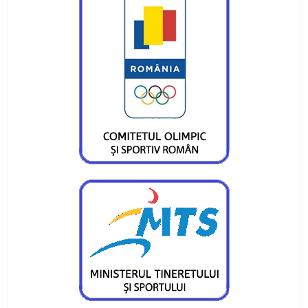
mai mare
Medalii și confirmări la concursurile
internaționale pentru CS Ceahlăul
Campionatul Național pe ergometru - Deva
Obiective reușite la București și Craiova
Sfârșit de săptămână cu finală de campionat
național la juniori III
Atleții de la CS Ceahlăul au fost medaliați la
Bacău
Trei locuri I, un loc II si cinci locuri III pentru
flotila Ceahlaului