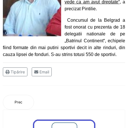
vede ca am avut dreptate“
, a
precizat Pintilie.
Doi atleți pietreni au adus medalii importante
lotului României
Concursul de la Belgrad a
fost onorat cu prezenta de 18
Obiective îndeplinite pentru atleții CS Ceahlăul
delegatii nationale de pe
și LPS Piatra Neamț
„Batrinul Continent“, echipele
fiind formate din mai putini sportivi decit in alte rinduri, din
Un titlu continental și o medalie de bronz
cauza lipsei de fonduri. S-au strins totusi 550 de sportivi.
pentru flotila pietreană
Tipărire
Email
Ionuț Măriuța și Gabriel Marcel sunt campioni
naționali
Pietrenii, învingători în Cupa României Under 15
Prec
Ina Popescu, o nouă medalie pentru CS
Ceahlăul
Gabriel Stan, câștigător la o categorie de vârstă