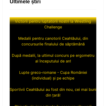
Ultimele știri
Victorii pentru luptatorii nostri la Wrestling
Challenge
Medalii pentru canotorii Ceahlăului, din
concursurile finalului de săptămână
După medalii, la ultimul concurs pe ergometru
al începutului de an!
Lupte greco-romane - Cupa României
(individual) și pe echipe
Sportivii Ceahlăului au fost din nou, cei mai buni
din țară!
Obiectivele importante în concursurile verii