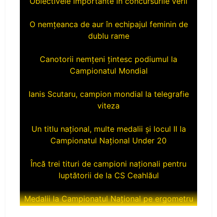
O nemțeanca de aur în echipajul feminin de
dublu rame
Canotorii nemțeni țintesc podiumul la
Campionatul Mondial
Ianis Scutaru, campion mondial la telegrafie
viteza
Un titlu național, multe medalii și locul II la
Campionatul Național Under 20
Încă trei tituri de campioni naționali pentru
luptătorii de la CS Ceahlăul
Medalii la Campionatul Național pe ergometru
CS Ceahlăul aduce titlul naţional la Piatra-