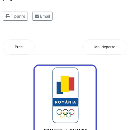
Oaspete din Germania pentru luptătorii
Ceahlăului
Tipărire
Email
Canotorii CS Ceahlăul și LPS Piatra Neamț, pe
podium la Campionatele Naționale ale Juniorilor
Canotajul pietrean, o "uzină de medalii"
Prec
Mai departe
Obiectiv realizat pentru canotajul pietrean, la
Varese
Silviu Daniel Munteanu, cel mai bun junior din
țară
Sezon cu rezultate frumoase pentru aruncările
CS Ceahlăului
Adina Fîrțală și Darius Gavriloaia, reprezentanții
CS Ceahlăului în Slovacia