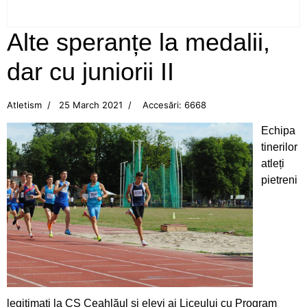
Neamţ
Alte speranțe la medalii,
Campionatul Balcanic de juniori, Edirne (Turcia)
dar cu juniorii II
Flotila pietreană a adus aurul, acasă, din Turcia!
Atletism
25 March 2021
Accesări: 6668
CS Ceahlăul, din nou pe podium
Echipa
Aur pentru canotoarele Ceahlăului la
tinerilor
Campionatul Mondial din Canada
atleți
pietreni
Mândri să reprezentăm Ceahlăul!
Bianca Drăghici vâslește în Italia
Cupa României la canotaj
Emoții mari pentru canotoarele Ceahlăului
legitimați la CS Ceahlăul și elevi ai Liceului cu Program