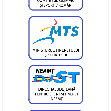
Doi atleți pietreni au adus medalii importante
lotului României
Obiective îndeplinite pentru atleții CS Ceahlăul
și LPS Piatra Neamț
Un titlu continental și o medalie de bronz
pentru flotila pietreană
Ionuț Măriuța și Gabriel Marcel sunt campioni
naționali
Pietrenii, învingători în Cupa României Under 15
Ina Popescu, o nouă medalie pentru CS
Ceahlăul