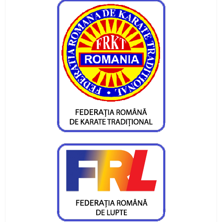
Pietrenii au fost campioni la Targu-Mures
Campionatul Național de Karate Traditional
Fudokan
Valentin Gavril a fost ales vicepresedinte al
Federatiei de Canotaj
Sportivii CS Ceahlaul si LPS Piatra Neamt,
premiati la Targu-Mures
CS Ceahlaul are cinci luptatori pietreni calificati
pentru finala CN si Cupa Romaniei
Sperante la noi medalii pentru canotorii CS
Ceahlaul - LPS Piatra Neamt
Noi medalii pentru atletii CS Ceahlaul in
concursurile nationale