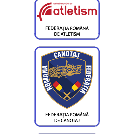
Gabriel Stan, câștigător la o categorie de vârstă
mai mare
Medalii și confirmări la concursurile
internaționale pentru CS Ceahlăul
Campionatul Național pe ergometru - Deva
Obiective reușite la București și Craiova
Sfârșit de săptămână cu finală de campionat
național la juniori III
Atleții de la CS Ceahlăul au fost medaliați la
Bacău
Trei locuri I, un loc II si cinci locuri III pentru
flotila Ceahlaului