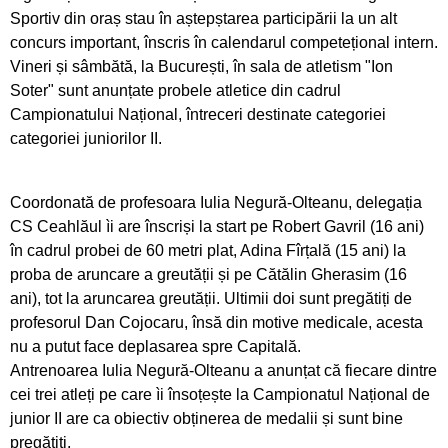
Sportiv din oraș stau în aștepștarea participării la un alt
Pregătiri cu folos pentru Campionatul Mondial
concurs important, înscris în calendarul competețional intern.
din Franța
Vineri și sâmbătă, la București, în sala de atletism "Ion
Soter" sunt anunțate probele atletice din cadrul
Obiectiv de medalii la ultimul concurs pe
Campionatului Național, întreceri destinate categoriei
ergometru
categoriei juniorilor II.
CS Ceahlăul este cu toate pânzele sus
Coordonată de profesoara Iulia Negură-Olteanu, delegația
Campionatul de Karate Traditional Fudokan
CS Ceahlăul ìi are înscriși la start pe Robert Gavril (16 ani)
în cadrul probei de 60 metri plat, Adina Fîrțală (15 ani) la
Cooptați la loturile naționale de juniori
proba de aruncare a greutății și pe Cătălin Gherasim (16
ani), tot la aruncarea greutății. Ultimii doi sunt pregătiți de
Medalii pentru CS Ceahlăul la Campionatele
profesorul Dan Cojocaru, însă din motive medicale, acesta
Mondiale de telegrafie viteză
nu a putut face deplasarea spre Capitală.
Antrenoarea Iulia Negură-Olteanu a anunțat că fiecare dintre
Georgiana Blanariu, medalie de aur la
cei trei atleți pe care ìi însoțește la Campionatul Național de
Campionatul Balcanic
junior II are ca obiectiv obținerea de medalii și sunt bine
pregătiți.