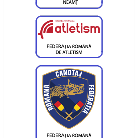
Gabriel Stan, câștigător la o categorie de vârstă
mai mare
Medalii și confirmări la concursurile
internaționale pentru CS Ceahlăul
Campionatul Național pe ergometru - Deva
Obiective reușite la București și Craiova
Sfârșit de săptămână cu finală de campionat
național la juniori III
Atleții de la CS Ceahlăul au fost medaliați la
Bacău
Trei locuri I, un loc II si cinci locuri III pentru
flotila Ceahlaului