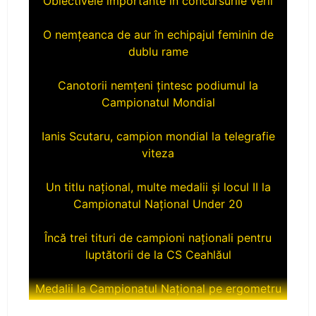
O nemțeanca de aur în echipajul feminin de
dublu rame
Canotorii nemțeni țintesc podiumul la
Campionatul Mondial
Ianis Scutaru, campion mondial la telegrafie
viteza
Un titlu național, multe medalii și locul II la
Campionatul Național Under 20
Încă trei tituri de campioni naționali pentru
luptătorii de la CS Ceahlăul
Medalii la Campionatul Național pe ergometru
CS Ceahlăul aduce titlul naţional la Piatra-