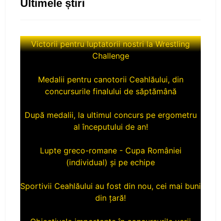
Ultimele știri
Victorii pentru luptatorii nostri la Wrestling
Challenge
Medalii pentru canotorii Ceahlăului, din
concursurile finalului de săptămână
După medalii, la ultimul concurs pe ergometru
al începutului de an!
Lupte greco-romane - Cupa României
(individual) și pe echipe
Sportivii Ceahlăului au fost din nou, cei mai buni
din țară!
Obiectivele importante în concursurile verii