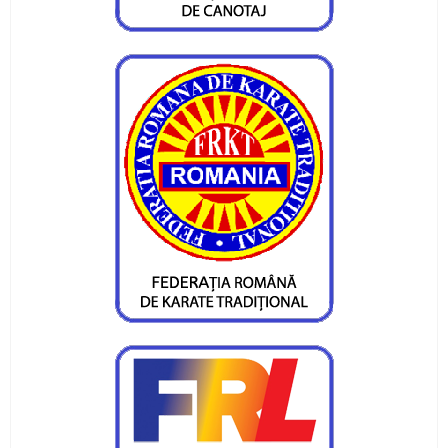
Pietrenii au fost campioni la Targu-Mures
Campionatul Național de Karate Traditional
Fudokan
Valentin Gavril a fost ales vicepresedinte al
Federatiei de Canotaj
Sportivii CS Ceahlaul si LPS Piatra Neamt,
premiati la Targu-Mures
CS Ceahlaul are cinci luptatori pietreni calificati
pentru finala CN si Cupa Romaniei
Sperante la noi medalii pentru canotorii CS
Ceahlaul - LPS Piatra Neamt
Noi medalii pentru atletii CS Ceahlaul in
concursurile nationale