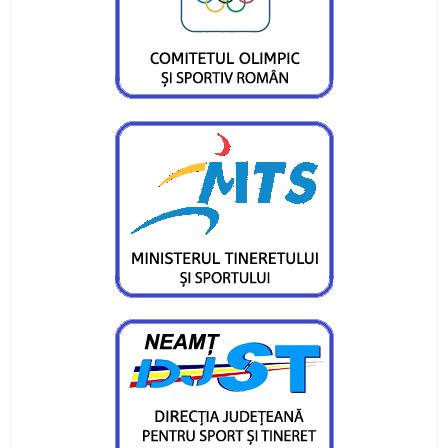
Doi atleți pietreni au adus medalii importante
lotului României
Obiective îndeplinite pentru atleții CS Ceahlăul
și LPS Piatra Neamț
Un titlu continental și o medalie de bronz
pentru flotila pietreană
Ionuț Măriuța și Gabriel Marcel sunt campioni
naționali
Pietrenii, învingători în Cupa României Under 15
Ina Popescu, o nouă medalie pentru CS
Ceahlăul