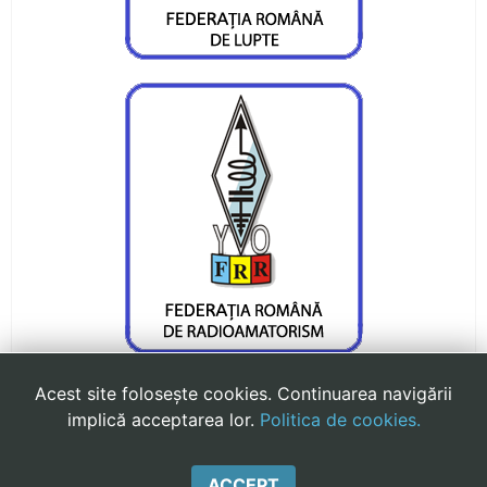
CS Ceahlaul are opt sperante pentru turneul
Cupa Romaniei
Alte sperante la medalii, dar cu juniori
Valentin Gavril candideaza la postul de
vicepresedinte al FR Canotaj
Silviu Munteanu vizeaza o medalie
Ionica Stoica - doua medalii pentru CS Ceahlaul
Medalie de bronz pentru Silviu Munteanu
Acest site folosește cookies. Continuarea navigării
Silviu Munteanu aspira la finala probei de 60 de
implică acceptarea lor.
Politica de cookies.
metri
ISTORIC
ANTRENORI
CONDUCERE
HOTEL
CONTACT
ACCEPT