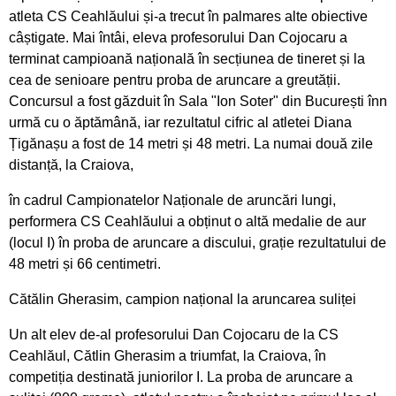
atleta CS Ceahlăului și-a trecut în palmares alte obiective
Pregătiri cu folos pentru Campionatul Mondial
câștigate. Mai întâi, eleva profesorului Dan Cojocaru a
din Franța
terminat campioană națională în secțiunea de tineret și la
cea de senioare pentru proba de aruncare a greutății.
Obiectiv de medalii la ultimul concurs pe
Concursul a fost găzduit în Sala "Ion Soter" din București înn
ergometru
urmă cu o ăptămână, iar rezultatul cifric al atletei Diana
Țigănașu a fost de 14 metri și 48 metri. La numai două zile
CS Ceahlăul este cu toate pânzele sus
distanță, la Craiova,
Campionatul de Karate Traditional Fudokan
în cadrul Campionatelor Naționale de aruncări lungi,
performera CS Ceahlăului a obținut o altă medalie de aur
Cooptați la loturile naționale de juniori
(locul I) în proba de aruncare a discului, grație rezultatului de
48 metri și 66 centimetri.
Medalii pentru CS Ceahlăul la Campionatele
Cătălin Gherasim, campion național la aruncarea suliței
Mondiale de telegrafie viteză
Un alt elev de-al profesorului Dan Cojocaru de la CS
Georgiana Blanariu, medalie de aur la
Ceahlăul, Cătlin Gherasim a triumfat, la Craiova, în
Campionatul Balcanic
competiția destinată juniorilor I. La proba de aruncare a